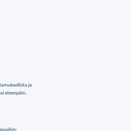
tamuksellista ja
si eteenpäin.
sivuihin: