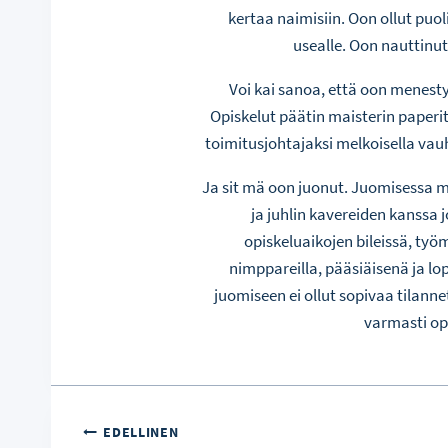
kertaa naimisiin. Oon ollut puol
usealle. Oon nauttinu
Voi kai sanoa, että oon menest
Opiskelut päätin maisterin paperit
toimitusjohtajaksi melkoisella vauh
Ja sit mä oon juonut. Juomisessa m
ja juhlin kavereiden kanssa j
opiskeluaikojen bileissä, työma
nimppareilla, pääsiäisenä ja lo
juomiseen ei ollut sopivaa tilannet
varmasti ope
Artikkelien
EDELLINEN