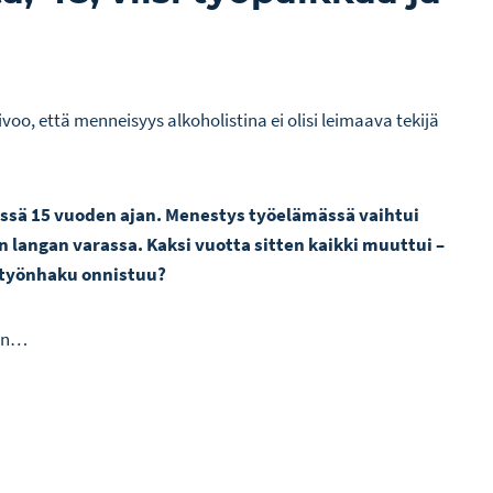
ivoo, että menneisyys alkoholistina ei olisi leimaava tekijä
ässä 15 vuoden ajan. Menestys työelämässä vaihtui
n langan varassa. Kaksi vuotta sitten kaikki muuttui –
n työnhaku onnistuu?
aan…