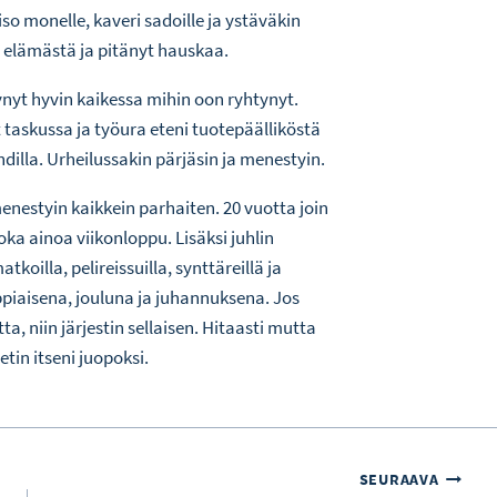
iso monelle, kaveri sadoille ja ystäväkin
t elämästä ja pitänyt hauskaa.
ynyt hyvin kaikessa mihin oon ryhtynyt.
 taskussa ja työura eteni tuotepäälliköstä
dilla. Urheilussakin pärjäsin ja menestyin.
enestyin kaikkein parhaiten. 20 vuotta join
oka ainoa viikonloppu. Lisäksi juhlin
tkoilla, pelireissuilla, synttäreillä ja
ppiaisena, jouluna ja juhannuksena. Jos
ta, niin järjestin sellaisen. Hitaasti mutta
tin itseni juopoksi.
SEURAAVA