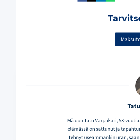
Tarvit
Maksuto
Tatu
Mä oon Tatu Varpukari, 53-vuotia
elämässä on sattunut ja tapahtunu
tehnyt useammankin uran, saanut