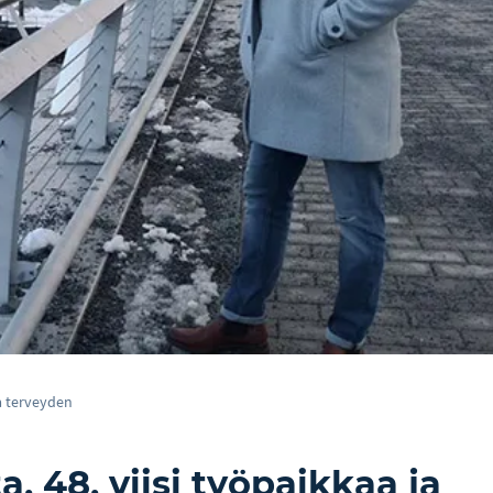
ja terveyden
a, 48, viisi työpaikkaa ja