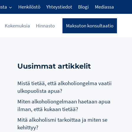
usta
Henkilöstö
Yhteystiedot
Blogi
Mediassa
Kokemuksia
Hinnasto
Maksuton konsultaatio
Uusimmat artikkelit
Mistä tietää, että alkoholiongelma vaatii
ulkopuolista apua?
Miten alkoholiongelmaan haetaan apua
ilman, että kukaan tietää?
Mitä alkoholismi tarkoittaa ja miten se
kehittyy?