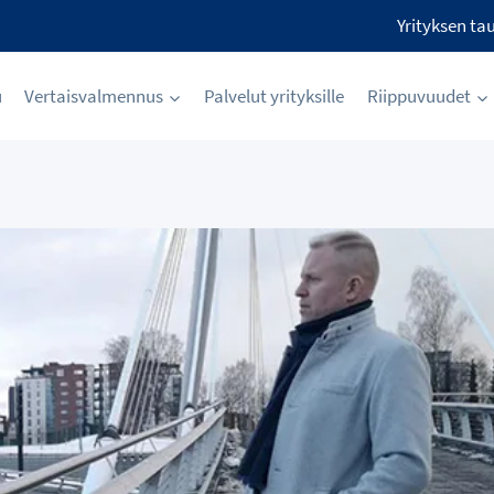
Yrityksen ta
u
Vertaisvalmennus
Palvelut yrityksille
Riippuvuudet