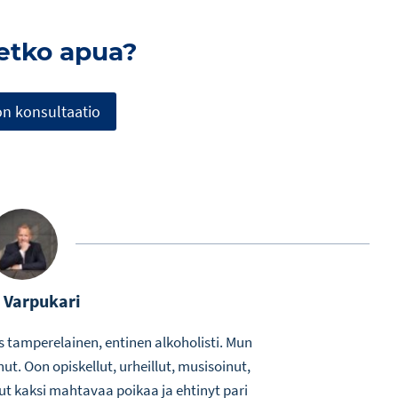
setko apua?
n konsultaatio
 Varpukari
s tamperelainen, entinen alkoholisti. Mun
t. Oon opiskellut, urheillut, musisoinut,
 kaksi mahtavaa poikaa ja ehtinyt pari