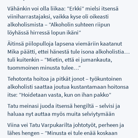
Vähänkin voi olla liikaa: ”Erkki” mielsi itsensä
viiniharrastajaksi, vaikka kyse oli oikeasti
alkoholismista – ”Alkoholin suhteen riipun
löyhässä hirressä lopun ikäni”
Äitinsä piilopulloja lapsena viemäriin kaatanut
Mika päätti, ettei hänestä tule isona alkoholistia…
tuli kuitenkin – ”Mietin, että ei jumankauta,
tuommoinen minusta tulee…”
Tehotonta hoitoa ja pitkät jonot – työkuntoinen
alkoholisti saattaa joutua kustantamaan hoitonsa
itse: ”Hoidetaan vasta, kun on ihan pakko”
Tatu meinasi juoda itsensä hengiltä – selvisi ja
haluaa nyt auttaa myös muita selviytymään
Viina vei Tatu Varpukarilta johtotyöt, perheen ja
lähes hengen – ”Minusta ei tule enää koskaan