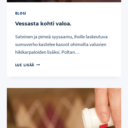
BLOGI
Vessasta kohti valoa.
Sateinen ja pimeä syysaamu, iholle laskeutuva
sumuverho kastelee kasvot ohimolta valuvien
hikikarpaloiden lisäksi. Poltan…
VESSASTA
LUE LISÄÄ
KOHTI
VALOA.