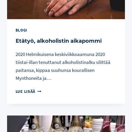
BLOGI
Etätyö, alkoholistin aikapommi
2020 Helmikuisena keskiviikkoaamuna 2020
tiistai-illan tenuttanut alkoholistinalku silittää
paitansa, kippaa suuhunsa kourallisen
Mynthoneita ja…
ETÄTYÖ,
LUE LISÄÄ
ALKOHOLISTIN
AIKAPOMMI