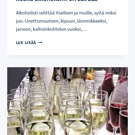
Alkoholisti selittää itselleen ja muille, syitä miksi
juo. Unettomuuteen, kipuun, lämmikkeeksi,
janoon, kaltoinkohtelun vuoksi,…
ALKOHOLISTIN
LUE LISÄÄ
KÄYTÖS
ON
SAIRASTA,
KOSKA
ALKOHOLISMI
ON
SAIRAUS