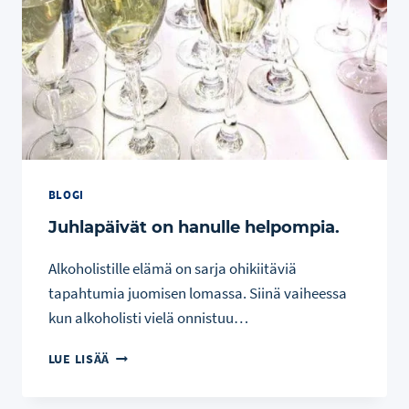
BLOGI
Juhlapäivät on hanulle helpompia.
Alkoholistille elämä on sarja ohikiitäviä
tapahtumia juomisen lomassa. Siinä vaiheessa
kun alkoholisti vielä onnistuu…
JUHLAPÄIVÄT
LUE LISÄÄ
ON
HANULLE