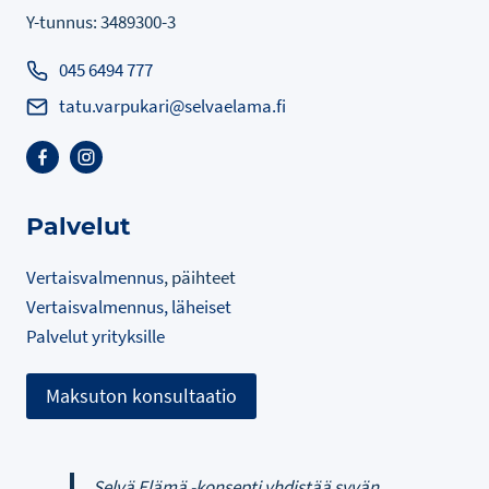
Y-tunnus: 3489300-3
045 6494 777
tatu.varpukari@selvaelama.fi
Palvelut
Vertaisvalmennus
, päihteet
Vertaisvalmennus, läheiset
Palvelut yrityksille
Maksuton konsultaatio
Selvä Elämä -konsepti yhdistää syvän