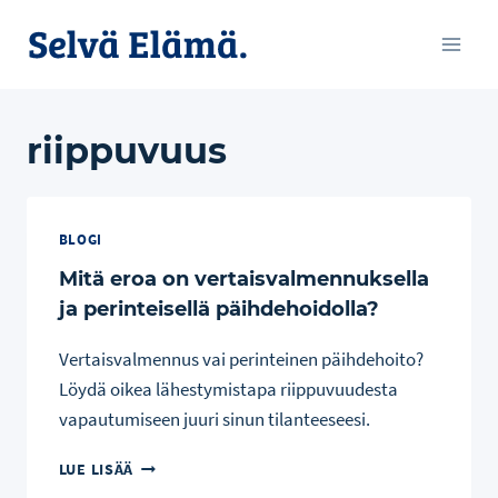
Siirry
sisältöön
riippuvuus
BLOGI
Mitä eroa on vertaisvalmennuksella
ja perinteisellä päihdehoidolla?
Vertaisvalmennus vai perinteinen päihdehoito?
Löydä oikea lähestymistapa riippuvuudesta
vapautumiseen juuri sinun tilanteeseesi.
MITÄ
LUE LISÄÄ
EROA