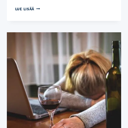
ALKOHOLISTI
LUE LISÄÄ
–
SÄÄLITTÄVÄ
PASKAHOUSU?