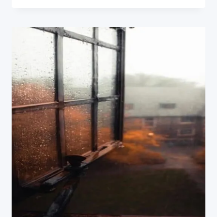
ON
VERTAISVALMENNUKSELLA
JA
PERINTEISELLÄ
PÄIHDEHOIDOLLA?