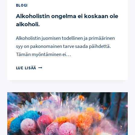
BLOGI
Alkoholistin ongelma ei koskaan ole
alkoholi.
Alkoholistin juomisen todellinen ja primäärinen
syy on pakonomainen tarve saada päihdettä.
Tämän myöntäminen ei…
ALKOHOLISTIN
LUE LISÄÄ
ONGELMA
EI
KOSKAAN
OLE
ALKOHOLI.