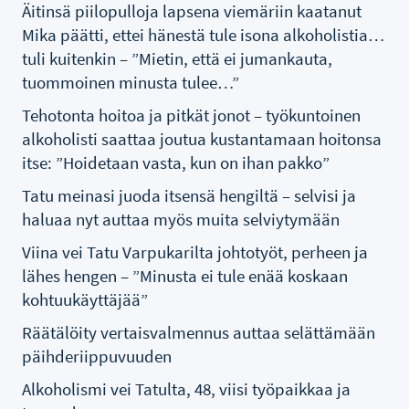
Äitinsä piilopulloja lapsena viemäriin kaatanut
Mika päätti, ettei hänestä tule isona alkoholistia…
tuli kuitenkin – ”Mietin, että ei jumankauta,
tuommoinen minusta tulee…”
Tehotonta hoitoa ja pitkät jonot – työkuntoinen
alkoholisti saattaa joutua kustantamaan hoitonsa
itse: ”Hoidetaan vasta, kun on ihan pakko”
Tatu meinasi juoda itsensä hengiltä – selvisi ja
haluaa nyt auttaa myös muita selviytymään
Viina vei Tatu Varpukarilta johtotyöt, perheen ja
lähes hengen – ”Minusta ei tule enää koskaan
kohtuukäyttäjää”
Räätälöity vertaisvalmennus auttaa selättämään
päihderiippuvuuden
Alkoholismi vei Tatulta, 48, viisi työpaikkaa ja