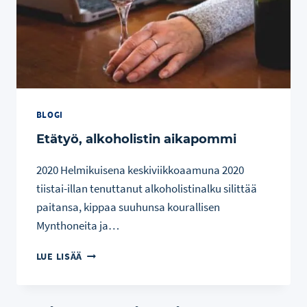
BLOGI
Etätyö, alkoholistin aikapommi
2020 Helmikuisena keskiviikkoaamuna 2020
tiistai-illan tenuttanut alkoholistinalku silittää
paitansa, kippaa suuhunsa kourallisen
Mynthoneita ja…
ETÄTYÖ,
LUE LISÄÄ
ALKOHOLISTIN
AIKAPOMMI