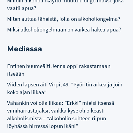
Milloin alkoholinkäyttö muuttuu ongelmaksi, joka
vaatii apua?
Miten auttaa läheistä, jolla on alkoholiongelma?
Miksi alkoholiongelmaan on vaikea hakea apua?
Mediassa
Entinen huumeäiti Jenna oppi rakastamaan
itseään
Viiden lapsen äiti Virpi, 49: ”Pyöritin arkea ja join
koko ajan liikaa”
Vähänkin voi olla liikaa: ”Erkki” mielsi itsensä
viiniharrastajaksi, vaikka kyse oli oikeasti
alkoholismista – ”Alkoholin suhteen riipun
löyhässä hirressä lopun ikäni”