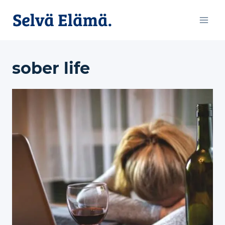
Siirry
sisältöön
sober life