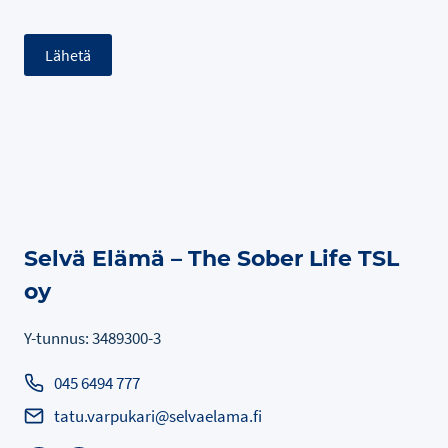
Lähetä
Selvä Elämä – The Sober Life TSL
oy
Y-tunnus: 3489300-3
045 6494 777
tatu.varpukari@selvaelama.fi