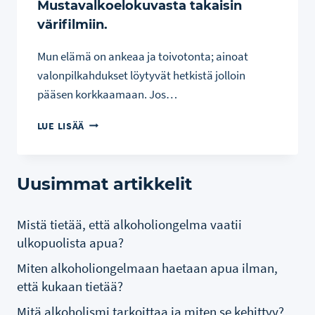
Mustavalkoelokuvasta takaisin
värifilmiin.
Mun elämä on ankeaa ja toivotonta; ainoat
valonpilkahdukset löytyvät hetkistä jolloin
pääsen korkkaamaan. Jos…
MUSTAVALKOELOKUVASTA
LUE LISÄÄ
TAKAISIN
VÄRIFILMIIN.
Uusimmat artikkelit
Mistä tietää, että alkoholiongelma vaatii
ulkopuolista apua?
Miten alkoholiongelmaan haetaan apua ilman,
että kukaan tietää?
Mitä alkoholismi tarkoittaa ja miten se kehittyy?