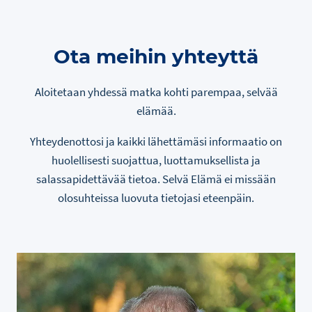
Ota meihin yhteyttä
Aloitetaan yhdessä matka kohti parempaa, selvää
elämää.
Yhteydenottosi ja kaikki lähettämäsi informaatio on
huolellisesti suojattua, luottamuksellista ja
salassapidettävää tietoa. Selvä Elämä ei missään
olosuhteissa luovuta tietojasi eteenpäin.