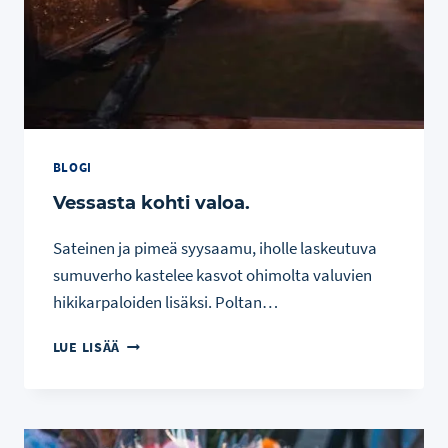
BLOGI
Vessasta kohti valoa.
Sateinen ja pimeä syysaamu, iholle laskeutuva
sumuverho kastelee kasvot ohimolta valuvien
hikikarpaloiden lisäksi. Poltan…
VESSASTA
LUE LISÄÄ
KOHTI
VALOA.