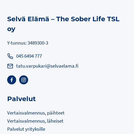
Selvä Elämä – The Sober Life TSL
oy
Y-tunnus: 3489300-3
045 6494 777
tatu.varpukari@selvaelama.fi
Palvelut
Vertaisvalmennus
, päihteet
Vertaisvalmennus, läheiset
Palvelut yrityksille