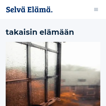
Siirry
sisältöön
takaisin elämään