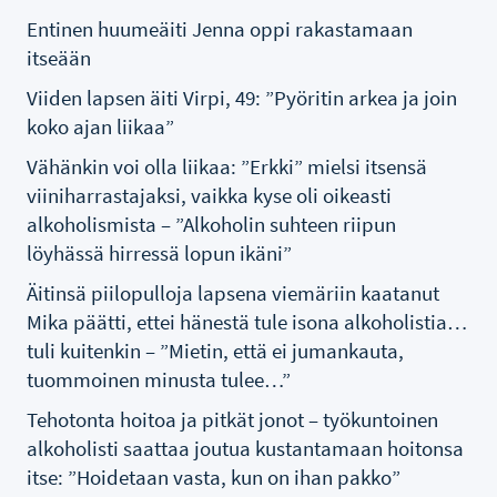
Entinen huumeäiti Jenna oppi rakastamaan
itseään
Viiden lapsen äiti Virpi, 49: ”Pyöritin arkea ja join
koko ajan liikaa”
Vähänkin voi olla liikaa: ”Erkki” mielsi itsensä
viiniharrastajaksi, vaikka kyse oli oikeasti
alkoholismista – ”Alkoholin suhteen riipun
löyhässä hirressä lopun ikäni”
Äitinsä piilopulloja lapsena viemäriin kaatanut
Mika päätti, ettei hänestä tule isona alkoholistia…
tuli kuitenkin – ”Mietin, että ei jumankauta,
tuommoinen minusta tulee…”
Tehotonta hoitoa ja pitkät jonot – työkuntoinen
alkoholisti saattaa joutua kustantamaan hoitonsa
itse: ”Hoidetaan vasta, kun on ihan pakko”