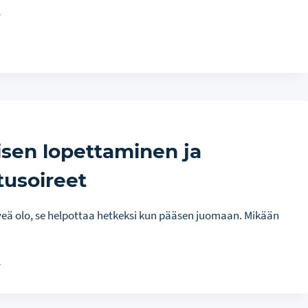
SSASTA
HTI
LOA.
sen lopettaminen ja
tusoireet
veä olo, se helpottaa hetkeksi kun pääsen juomaan. Mikään
…
OMISEN
PETTAMINEN
EROITUSOIREET