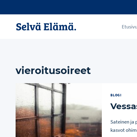
Siirry
sisältöön
Etusiv
vieroitusoireet
BLOGI
Vessas
Sateinen ja
kasvot ohimo