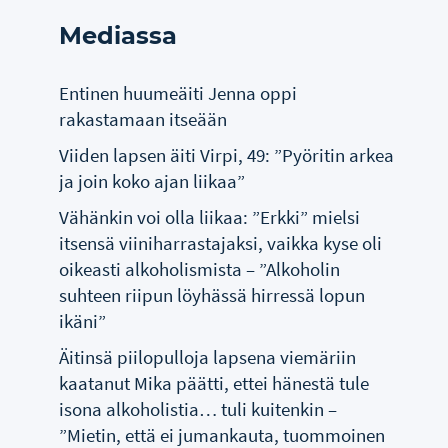
Mediassa
Entinen huumeäiti Jenna oppi
rakastamaan itseään
Viiden lapsen äiti Virpi, 49: ”Pyöritin arkea
ja join koko ajan liikaa”
Vähänkin voi olla liikaa: ”Erkki” mielsi
itsensä viiniharrastajaksi, vaikka kyse oli
oikeasti alkoholismista – ”Alkoholin
suhteen riipun löyhässä hirressä lopun
ikäni”
Äitinsä piilopulloja lapsena viemäriin
kaatanut Mika päätti, ettei hänestä tule
isona alkoholistia… tuli kuitenkin –
”Mietin, että ei jumankauta, tuommoinen