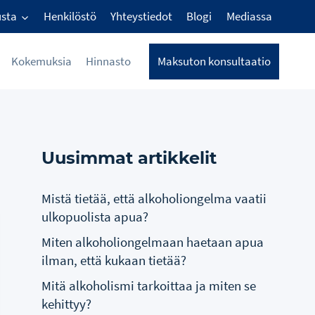
usta
Henkilöstö
Yhteystiedot
Blogi
Mediassa
Kokemuksia
Hinnasto
Maksuton konsultaatio
Uusimmat artikkelit
Mistä tietää, että alkoholiongelma vaatii
ulkopuolista apua?
Miten alkoholiongelmaan haetaan apua
ilman, että kukaan tietää?
Mitä alkoholismi tarkoittaa ja miten se
kehittyy?