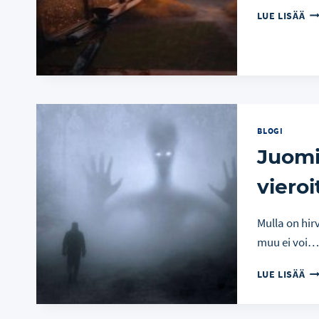
VE
LUE LISÄÄ
KO
VA
BLOGI
Juomi
vieroi
Mulla on hir
muu ei voi
JU
LUE LISÄÄ
LO
JA
VI