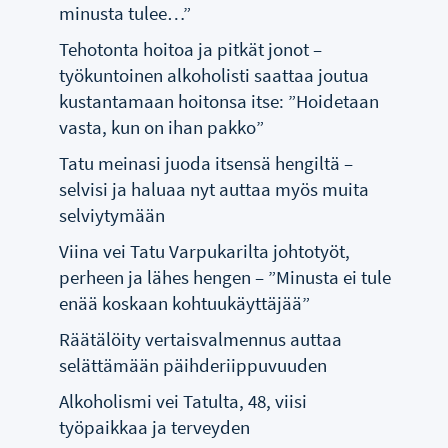
minusta tulee…”
Tehotonta hoitoa ja pitkät jonot –
työkuntoinen alkoholisti saattaa joutua
kustantamaan hoitonsa itse: ”Hoidetaan
vasta, kun on ihan pakko”
Tatu meinasi juoda itsensä hengiltä –
selvisi ja haluaa nyt auttaa myös muita
selviytymään
Viina vei Tatu Varpukarilta johtotyöt,
perheen ja lähes hengen – ”Minusta ei tule
enää koskaan kohtuukäyttäjää”
Räätälöity vertaisvalmennus auttaa
selättämään päihderiippuvuuden
Alkoholismi vei Tatulta, 48, viisi
työpaikkaa ja terveyden