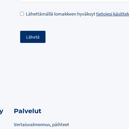
Lähettämällä lomakkeen hyväksyt
tietojesi käsitt
Lähetä
y
Palvelut
Vertaisvalmennus
, päihteet