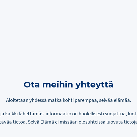
Ota meihin yhteyttä
Aloitetaan yhdessä matka kohti parempaa, selvää elämää.
ja kaikki lähettämäsi informaatio on huolellisesti suojattua, luot
tävää tietoa. Selvä Elämä ei missään olosuhteissa luovuta tietoja