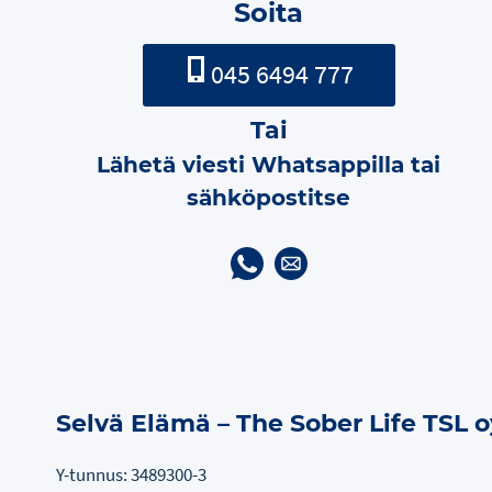
Soita
045 6494 777
Tai
Lähetä viesti Whatsappilla tai
sähköpostitse
Selvä Elämä – The Sober Life TSL o
Y-tunnus: 3489300-3