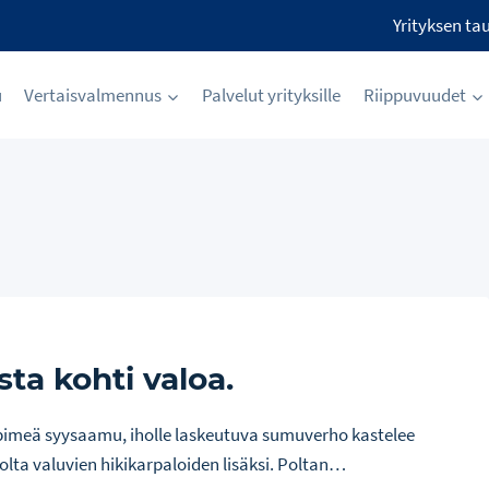
Yrityksen ta
u
Vertaisvalmennus
Palvelut yrityksille
Riippuvuudet
ta kohti valoa.
 pimeä syysaamu, iholle laskeutuva sumuverho kastelee
lta valuvien hikikarpaloiden lisäksi. Poltan…